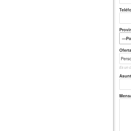
Teléf
Provi
Ofert
Es un c
Asun
Mens