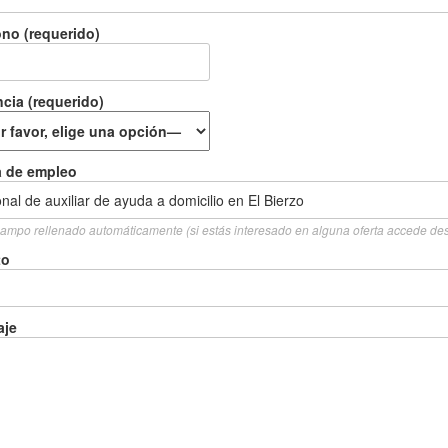
ono (requerido)
ncia (requerido)
a de empleo
ampo rellenado automáticamente (si estás interesado en alguna oferta accede de
to
aje