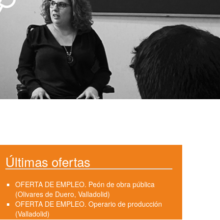
Últimas ofertas
OFERTA DE EMPLEO. Peón de obra pública
(Olivares de Duero, Valladolid)
OFERTA DE EMPLEO. Operario de producción
(Valladolid)