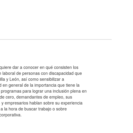
OFERTA DE EMPLEO. Operario de logística
(Valladolid)
uiere dar a conocer en qué consisten los
n laboral de personas con discapacidad que
la y León, así como sensibilizar a
 en general de la importancia que tiene la
s programas para lograr una inclusión plena en
o de cero, demandantes de empleo, sus
 y empresarios hablan sobre su experiencia
 a la hora de buscar trabajo o sobre
corporativa.