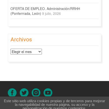
OFERTA DE EMPLEO. Administración/RRHH
(Ponferrrada, León)
9 julio, 2026
Archivos
Archivos
Este sitio web utiliza cookies propias y de terceros para mejorar
Aviso legal
|
Política de cookies
|
Política de privacidad
|
Accesibilidad
la navegabilidad de nuestra página, su acceso y la
personalización de nuestros contenidos.