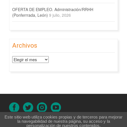
OFERTA DE EMPLEO. Administración/RRHH
(Ponferrrada, León)
9 julio, 2026
Archivos
Archivos
Este sitio web utiliza cookies propias y de terceros para mejorar
Aviso legal
|
Política de cookies
|
Política de privacidad
|
Accesibilidad
la navegabilidad de nuestra página, su acceso y la
personalización de nuestros contenidos.