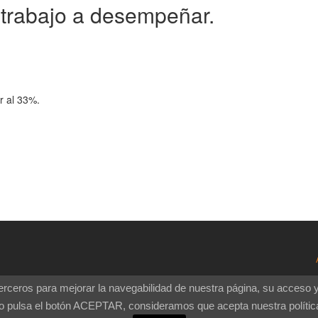
 trabajo a desempeñar.
r al 33%.
 terceros para mejorar la navegabilidad de nuestra página, su acceso 
Diseñado por
un proyecto de
o pulsa el botón ACEPTAR, consideramos que acepta nuestra polític