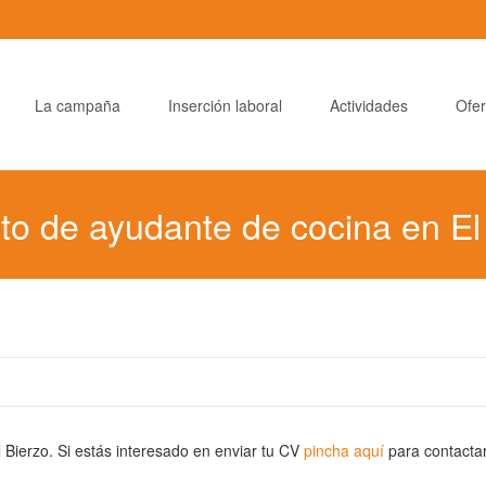
La campaña
Inserción laboral
Actividades
Ofer
de ayudante de cocina en El 
erzo. Si estás interesado en enviar tu CV
pincha aquí
para contacta