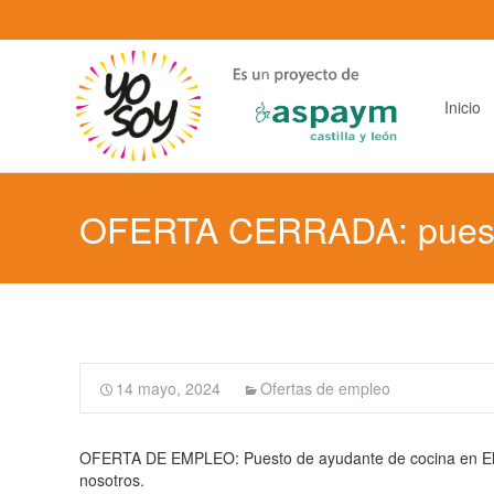
Saltar
al
contenido
principal
Inicio
OFERTA CERRADA: puesto 
14 mayo, 2024
Ofertas de empleo
OFERTA DE EMPLEO: Puesto de ayudante de cocina en El Bi
nosotros.