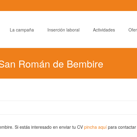
La campaña
Inserción laboral
Actividades
Ofer
n San Román de Bembire
bire. Si estás interesado en enviar tu CV
pincha aquí
para contactar