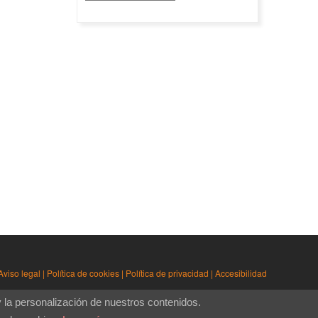
Aviso legal
|
Política de cookies
|
Política de privacidad
|
Accesibilidad
y la personalización de nuestros contenidos.