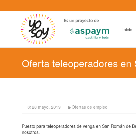
Saltar
al
contenido
principal
Inicio
Oferta teleoperadores e
28 mayo, 2019
Ofertas de empleo
Puesto para teleoperadores de venga en San Román de Bem
nosotros.