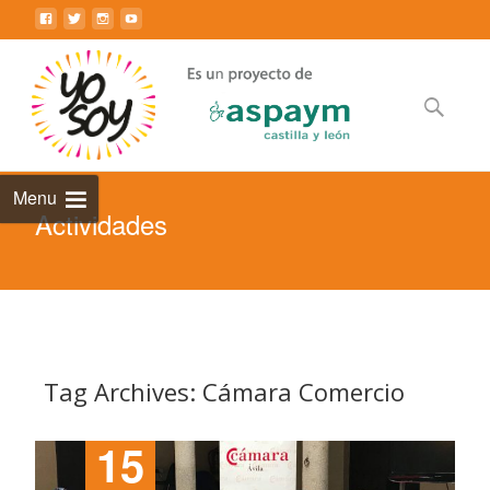
Saltar
al
contenido
principal
Buscar:
Menu
Actividades
Tag Archives: Cámara Comercio
15