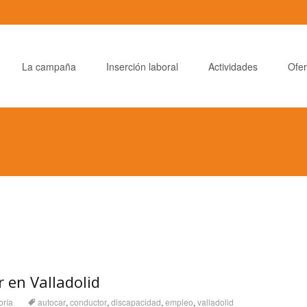
La campaña
Inserción laboral
Actividades
Ofer
 en Valladolid
oría
autocar
,
conductor
,
discapacidad
,
empleo
,
valladolid