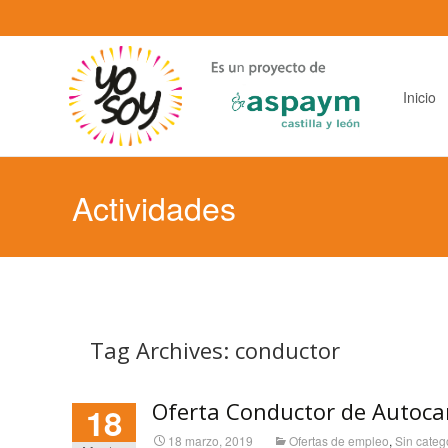
Saltar
al
contenido
principal
Inicio
Actividades
Tag Archives: conductor
Oferta Conductor de Autocar
18
18 marzo, 2019
Ofertas de empleo
,
Sin categ