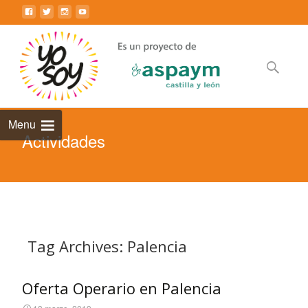
Saltar
al
contenido
principal
Buscar:
Menu
Actividades
Tag Archives: Palencia
Oferta Operario en Palencia