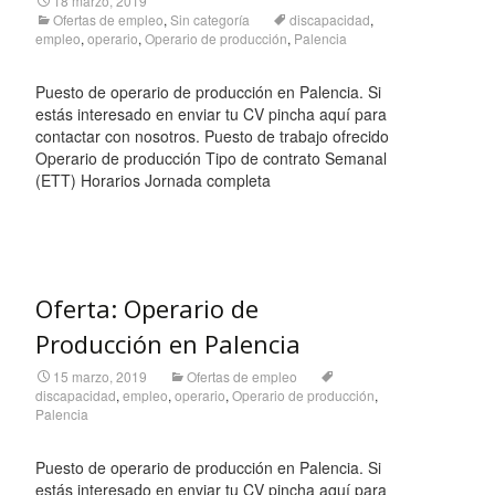
18 marzo, 2019
Ofertas de empleo
,
Sin categoría
discapacidad
,
empleo
,
operario
,
Operario de producción
,
Palencia
Puesto de operario de producción en Palencia. Si
estás interesado en enviar tu CV pincha aquí para
contactar con nosotros. Puesto de trabajo ofrecido
Operario de producción Tipo de contrato Semanal
(ETT) Horarios Jornada completa
Leer más…
Oferta: Operario de
Producción en Palencia
15 marzo, 2019
Ofertas de empleo
discapacidad
,
empleo
,
operario
,
Operario de producción
,
Palencia
Puesto de operario de producción en Palencia. Si
estás interesado en enviar tu CV pincha aquí para