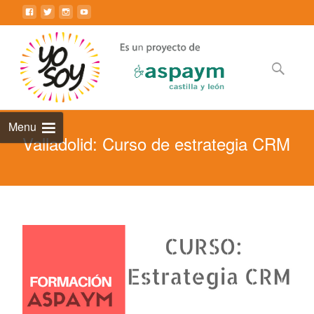
Saltar
al
contenido
principal
Buscar:
Menu
Valladolid: Curso de estrategia CRM