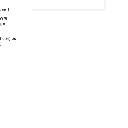
venil
.
AYM
TÍA
 León) es
.