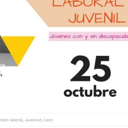
rción laboral
,
Juventud
,
León